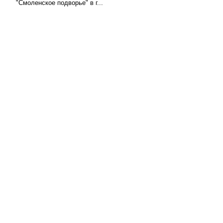
"Смоленское подворье" в г...