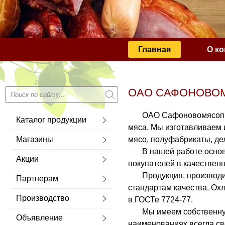
Главная
О к
Сообщение о сущес
ОАО САФОНОВО
ОАО Сафоновомясопроду
Каталог продукции
мяса. Мы изготавливаем
Магазины
мясо, полуфабрикаты, де
В нашей работе основно
Акции
покупателей в качествен
Продукция, производима
Партнерам
стандартам качества. Ох
Производство
в ГОСТе 7724-77.
Мы имеем собственную б
Объявление
наименованиях всегда св