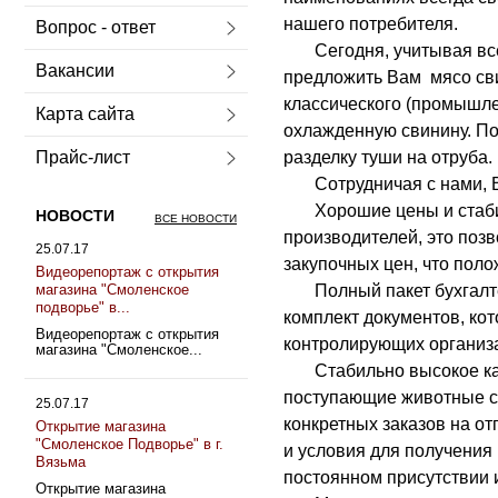
нашего потребителя.
Вопрос - ответ
Сегодня, учитывая все 
Вакансии
предложить Вам мясо сви
классического (промышле
Карта сайта
охлажденную свинину. П
Прайс-лист
разделку туши на отруба.
Сотрудничая с нами, В
Хорошие цены и стабиль
НОВОСТИ
ВСЕ НОВОСТИ
производителей, это позв
25.07.17
закупочных цен, что пол
Видеорепортаж с открытия
магазина "Смоленское
Полный пакет бухгалтер
подворье" в...
комплект документов, ко
Видеорепортаж с открытия
контролирующих организа
магазина "Смоленское...
Стабильно высокое каче
поступающие животные с
25.07.17
конкретных заказов на о
Открытие магазина
"Смоленское Подворье" в г.
и условия для получения
Вязьма
постоянном присутствии 
Открытие магазина