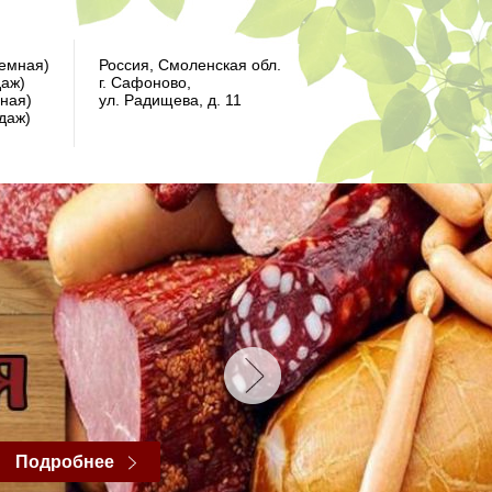
иемная)
Россия, Смоленская обл.
даж)
г. Сафоново,
мная)
ул. Радищева, д. 11
даж)
Подробнее