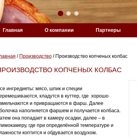
Главная
О компании
Партнеры
Сообщение о существующем факте
лавная
/
Производство
/
Производство копченых колбас
ПРОИЗВОДСТВО КОПЧЕНЫХ КОЛБАС
се ингредиеты: мясо, шпик и специи
еремешиваются, кладутся в куттер, где хорошо
змельчаются и привращаются в фарш. Далее
болочка наполняется фаршем и получается колбаса.
атем она попадает в камеру осадки, далее – в
лимокамеру, где при определённой температуре и
лажности коптится и обдувается воздухом.